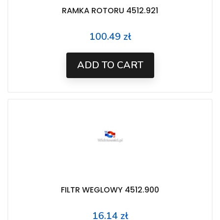
RAMKA ROTORU 4512.921
100.49 zł
Price
ADD TO CART
FILTR WEGLOWY 4512.900
16.14 zł
Price