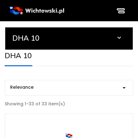
DHA 10

DHA 10
Relevance

Showing 1-33 of 33 item(s)