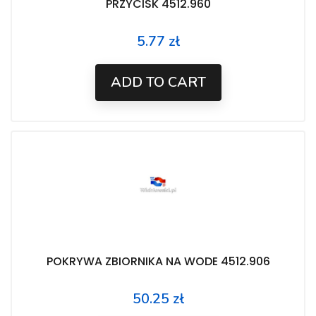
PRZYCISK 4512.960
5.77 zł
Price
ADD TO CART
POKRYWA ZBIORNIKA NA WODE 4512.906
50.25 zł
Price