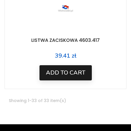
LISTWA ZACISKOWA 4603.417
39.41 zł
Price
ADD TO CART
Showing 1-33 of 33 item(s)