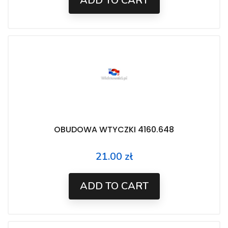
ADD TO CART
OBUDOWA WTYCZKI 4160.648
21.00 zł
Price
ADD TO CART