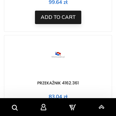
99.64 zł
Price
ADD TO CART
PRZEKAŹNIK 4162.361
83.04 zł
Price
ADD TO CART