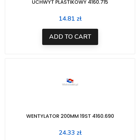
UCHWYT PLASTIKOWY 4160.715
14.81 zł
Price
ADD TO CART
WENTYLATOR 200MM 19ST 4160.690
24.33 zł
Price