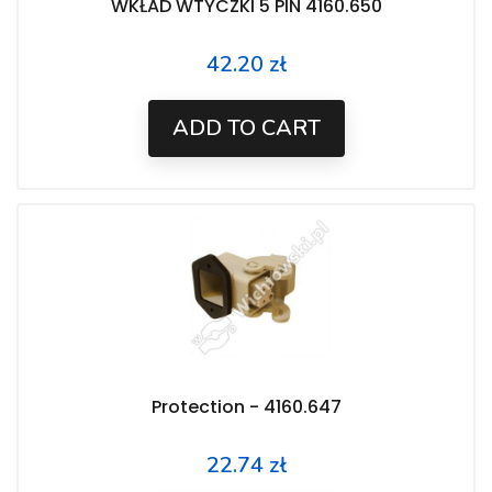
WKŁAD WTYCZKI 5 PIN 4160.650
42.20 zł
Price
ADD TO CART
Protection - 4160.647
22.74 zł
Price