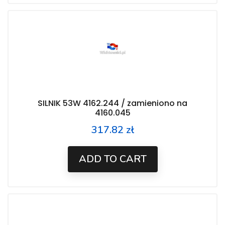
SILNIK 53W 4162.244 / zamieniono na
4160.045
317.82 zł
Price
ADD TO CART