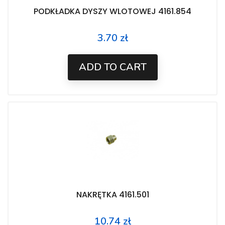
PODKŁADKA DYSZY WLOTOWEJ 4161.854
3.70 zł
Price
ADD TO CART
NAKRĘTKA 4161.501
10.74 zł
Price