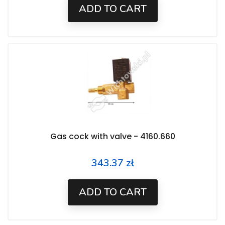
ADD TO CART
Gas cock with valve - 4160.660
343.37 zł
Price
ADD TO CART