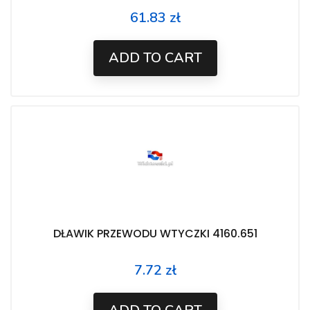
61.83 zł
Price
ADD TO CART
DŁAWIK PRZEWODU WTYCZKI 4160.651
7.72 zł
Price