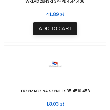
WKŁAD ŻEŃSKI 3P+PE 4514.406
41.89 zł
Price
ADD TO CART
TRZYMACZ NA SZYNE TS35 4510.458
18.03 zł
Price