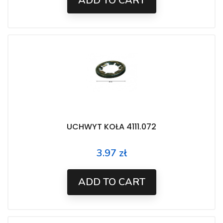
ADD TO CART
UCHWYT KOŁA 4111.072
3.97 zł
Price
ADD TO CART