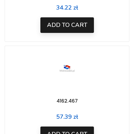
34.22 zł
Price
ADD TO CART
4162.467
57.39 zł
Price