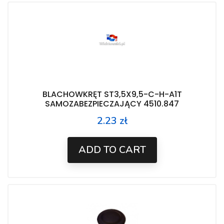
BLACHOWKRĘT ST3,5X9,5-C-H-A1T
SAMOZABEZPIECZAJĄCY 4510.847
2.23 zł
Price
ADD TO CART