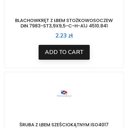
BLACHOWKRĘT Z ŁBEM STOŻKOWOSOCZEW
DIN 7983-ST3,9X9,5-C-H-A1J 4510.841
2.23 zł
Price
ADD TO CART
ŚRUBA Z ŁBEM SZEŚCIOKĄTNYM ISO4017