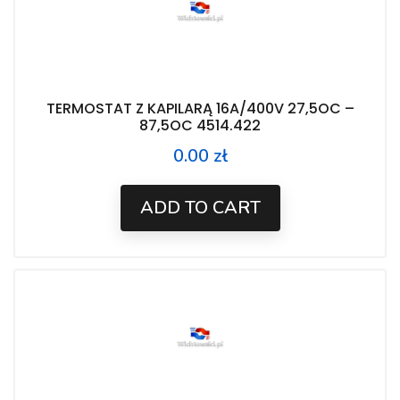
TERMOSTAT Z KAPILARĄ 16A/400V 27,5OC –
87,5OC 4514.422
0.00 zł
Price
ADD TO CART