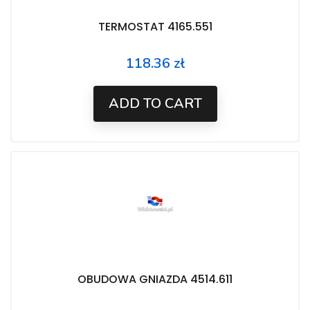
TERMOSTAT 4165.551
118.36 zł
Price
ADD TO CART
OBUDOWA GNIAZDA 4514.611