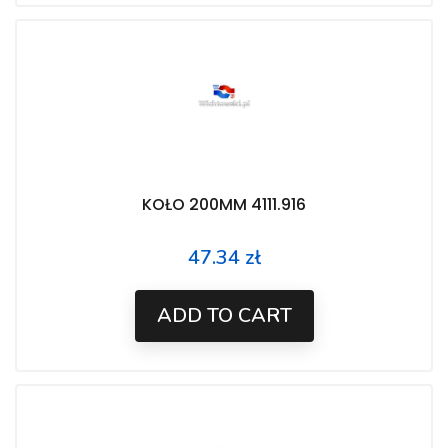
KOŁO 200MM 4111.916
47.34 zł
Price
ADD TO CART