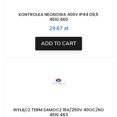
KONTROLKA NEONOWA 400V IP44 D9,5
4510.460
29.67 zł
Price
ADD TO CART
WYŁĄCZ.TERM.SAMOCZ.16A/250V 40OC/NO
4510.463