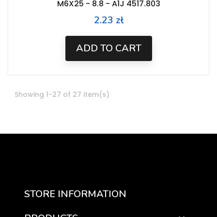
M6X25 - 8.8 - A1J 4517.803
2.23 zł
Price
ADD TO CART
Showing 1-27 of 27 item(s)
STORE INFORMATION