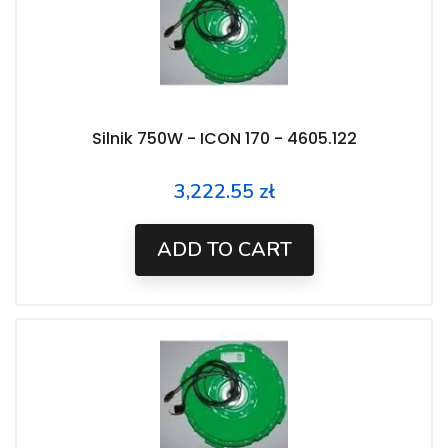
Silnik 750W - ICON 170 - 4605.122
3,222.55 zł
Price
ADD TO CART