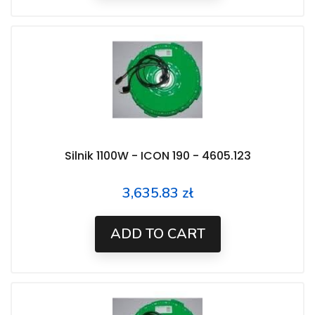
Silnik 1100W - ICON 190 - 4605.123
3,635.83 zł
Price
ADD TO CART