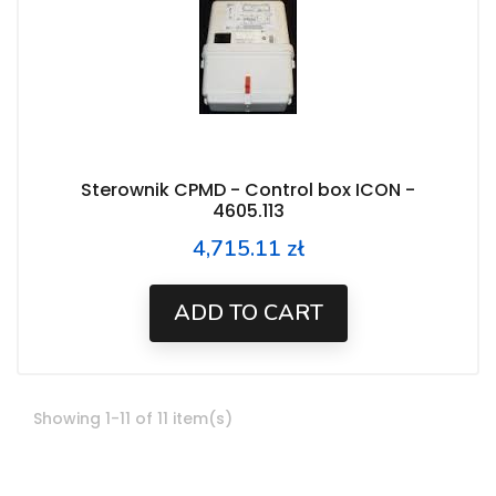
Sterownik CPMD - Control box ICON -
4605.113
4,715.11 zł
Price
ADD TO CART
Showing 1-11 of 11 item(s)