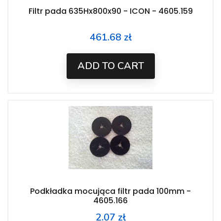
Filtr pada 635Hx800x90 - ICON - 4605.159
461.68 zł
Price
ADD TO CART
Podkładka mocująca filtr pada 100mm -
4605.166
2.07 zł
Price