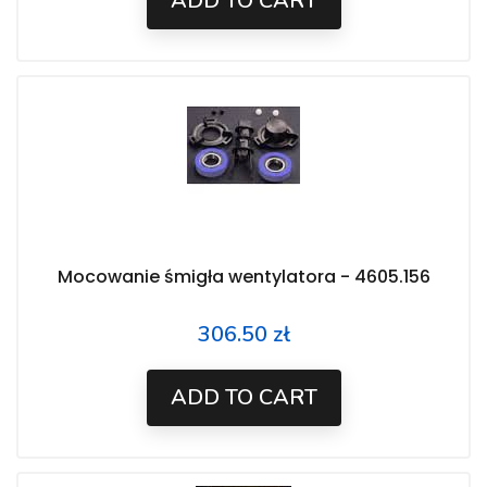
ADD TO CART
Mocowanie śmigła wentylatora - 4605.156
306.50 zł
Price
ADD TO CART