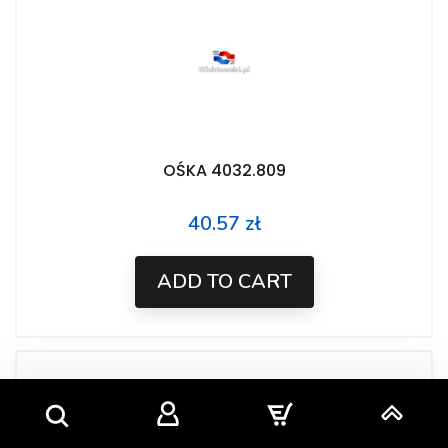
OŚKA 4032.809
40.57 zł
Price
ADD TO CART