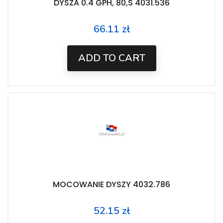
DYSZA 0.4 GPH, 80,S 4031.536
66.11 zł
Price
ADD TO CART
MOCOWANIE DYSZY 4032.786
52.15 zł
Price