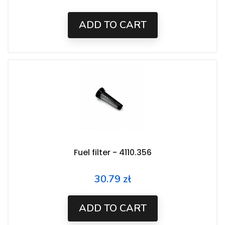
ADD TO CART
Fuel filter - 4110.356
30.79 zł
Price
ADD TO CART