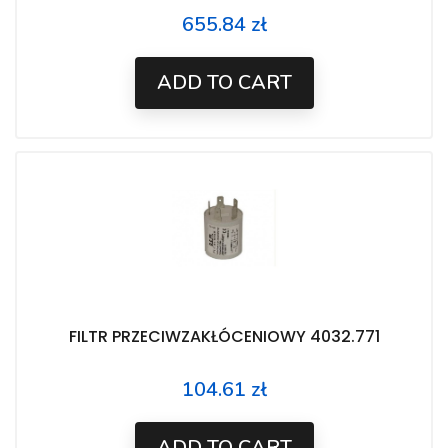
655.84 zł
Price
ADD TO CART
FILTR PRZECIWZAKŁÓCENIOWY 4032.771
104.61 zł
Price
ADD TO CART