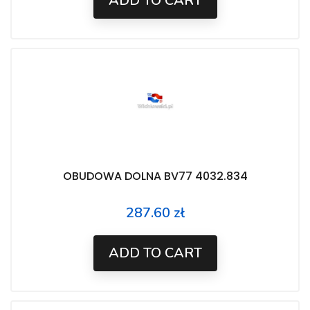
ADD TO CART
OBUDOWA DOLNA BV77 4032.834
287.60 zł
Price
ADD TO CART