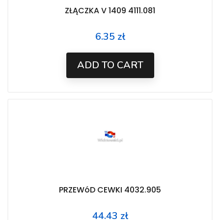
ZŁĄCZKA V 1409 4111.081
6.35 zł
Price
ADD TO CART
PRZEWóD CEWKI 4032.905
44.43 zł
Price