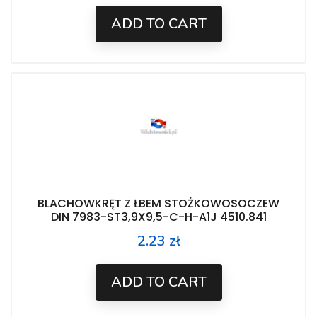
ADD TO CART
BLACHOWKRĘT Z ŁBEM STOŻKOWOSOCZEW
DIN 7983-ST3,9X9,5-C-H-A1J 4510.841
2.23 zł
Price
ADD TO CART