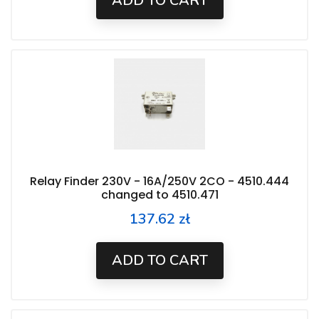
ADD TO CART
Relay Finder 230V - 16A/250V 2CO - 4510.444
changed to 4510.471
137.62 zł
Price
ADD TO CART