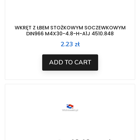
WKRĘT Z ŁBEM STOŻKOWYM SOCZEWKOWYM
DIN966 M4X30-4.8-H-A1J 4510.848
2.23 zł
Price
ADD TO CART