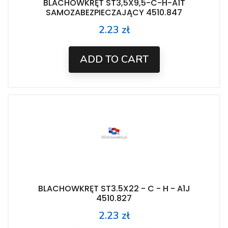
BLACHOWKRĘT ST3,5X9,5-C-H-A1T
SAMOZABEZPIECZAJĄCY 4510.847
2.23 zł
Price
ADD TO CART
BLACHOWKRĘT ST3.5X22 - C - H - A1J
4510.827
2.23 zł
Price