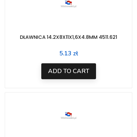
DŁAWNICA 14.2X8X11X1,6X4.8MM 4511.621
5.13 zł
Price
ADD TO CART