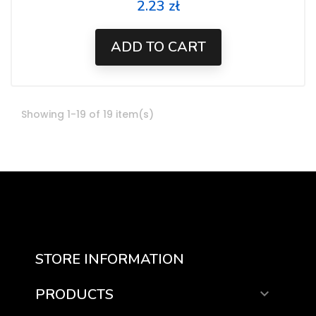
2.23 zł
Price
ADD TO CART
Showing 1-19 of 19 item(s)
STORE INFORMATION
PRODUCTS
