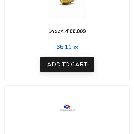
DYSZA 4100.809
66.11 zł
Price
ADD TO CART