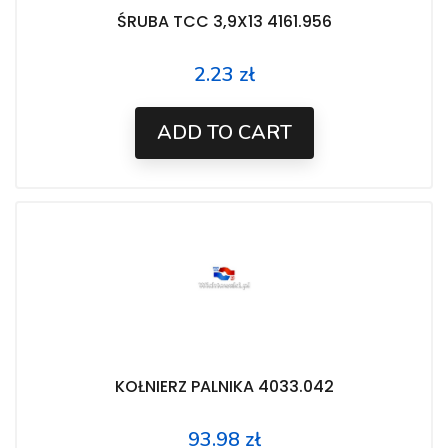
ŚRUBA TCC 3,9X13 4161.956
2.23 zł
Price
ADD TO CART
KOŁNIERZ PALNIKA 4033.042
93.98 zł
Price