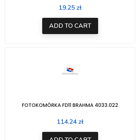
19.25 zł
Price
ADD TO CART
FOTOKOMÓRKA FD11 BRAHMA 4033.022
114.24 zł
Price
ADD TO CART