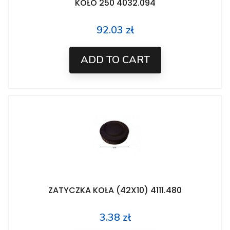
KOŁO 250 4032.094
92.03 zł
Price
ADD TO CART
ZATYCZKA KOŁA (42X10) 4111.480
3.38 zł
Price