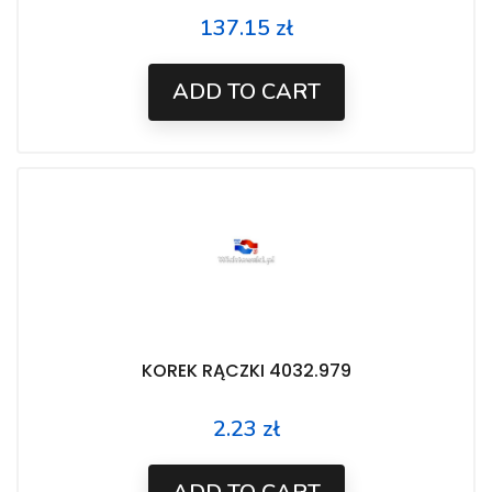
137.15 zł
Price
ADD TO CART
KOREK RĄCZKI 4032.979
2.23 zł
Price