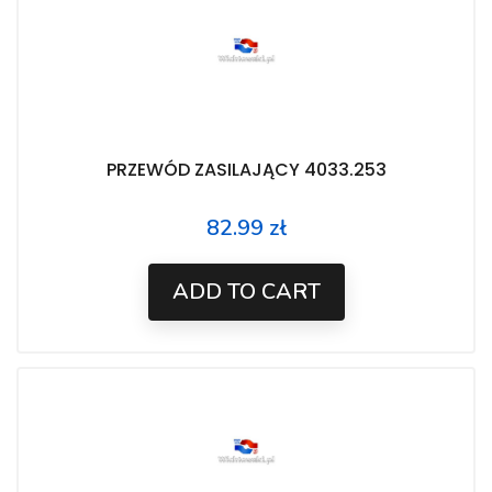
PRZEWÓD ZASILAJĄCY 4033.253
82.99 zł
Price
ADD TO CART