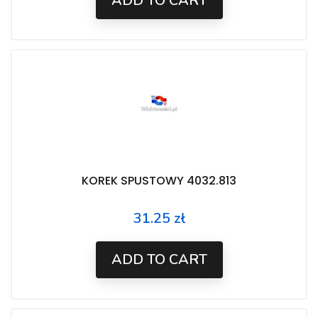
ADD TO CART
KOREK SPUSTOWY 4032.813
31.25 zł
Price
ADD TO CART