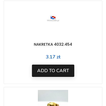
NAKRETKA 4032.454
3.17 zł
Price
ADD TO CART