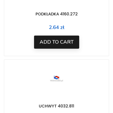
PODKŁADKA 4160.272
2.64 zł
Price
ADD TO CART
UCHWYT 4032.811