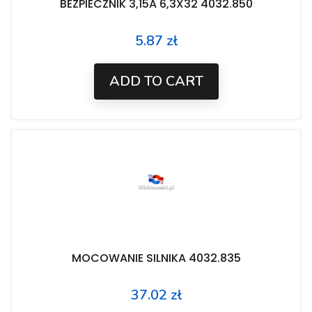
BEZPIECZNIK 3,15A 6,3X32 4032.850
5.87 zł
Price
ADD TO CART
MOCOWANIE SILNIKA 4032.835
37.02 zł
Price