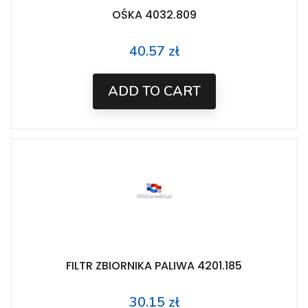
OŚKA 4032.809
40.57 zł
Price
ADD TO CART
FILTR ZBIORNIKA PALIWA 4201.185
30.15 zł
Price