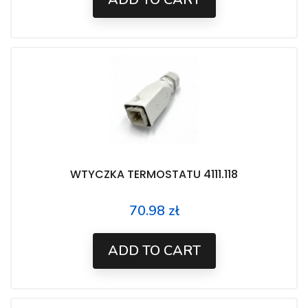
WTYCZKA TERMOSTATU 4111.118
70.98 zł
Price
ADD TO CART