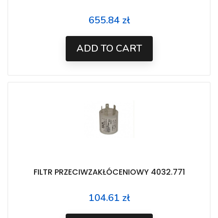
655.84 zł
Price
ADD TO CART
FILTR PRZECIWZAKŁÓCENIOWY 4032.771
104.61 zł
Price