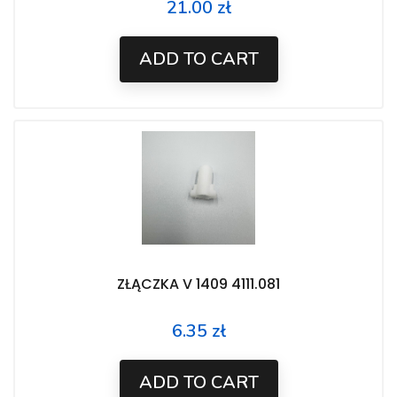
21.00 zł
Price
ADD TO CART
ZŁĄCZKA V 1409 4111.081
6.35 zł
Price
ADD TO CART