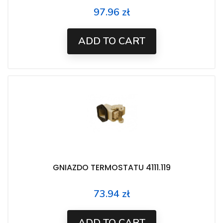
97.96 zł
Price
ADD TO CART
GNIAZDO TERMOSTATU 4111.119
73.94 zł
Price
ADD TO CART