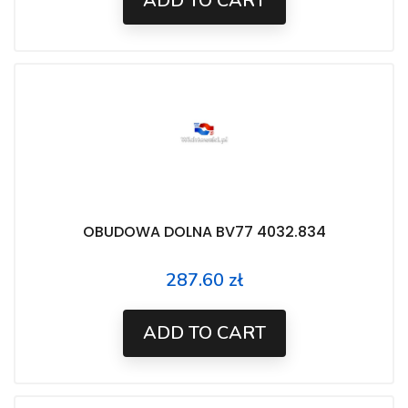
ADD TO CART
OBUDOWA DOLNA BV77 4032.834
287.60 zł
Price
ADD TO CART