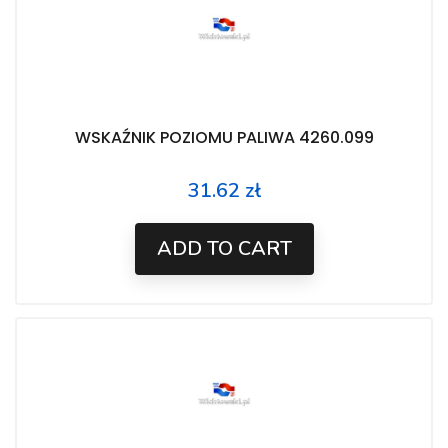
WSKAŹNIK POZIOMU PALIWA 4260.099
31.62 zł
Price
ADD TO CART