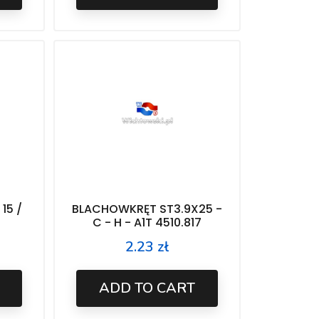
15 /
BLACHOWKRĘT ST3.9X25 -
C - H - A1T 4510.817
2.23 zł
Price
ADD TO CART