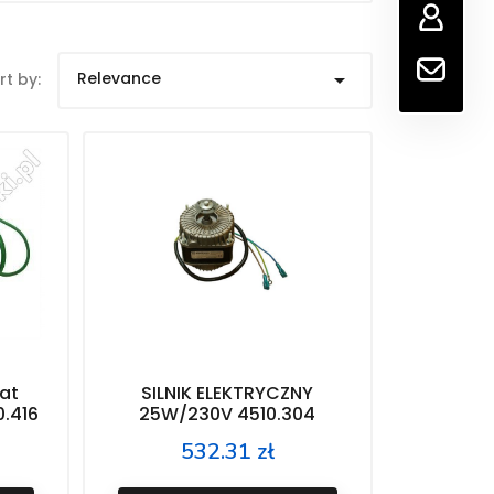
Relevance

rt by:
at
SILNIK ELEKTRYCZNY
0.416
25W/230V 4510.304
532.31 zł
Price