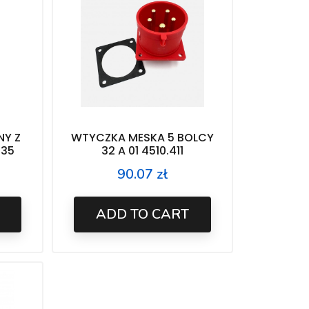
NY Z
WTYCZKA MESKA 5 BOLCY
435
32 A 01 4510.411
90.07 zł
Price
ADD TO CART