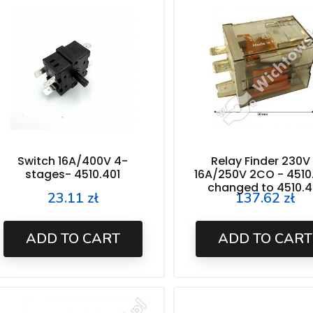
Switch 16A/400V 4-
Relay Finder 230V
stages- 4510.401
16A/250V 2CO - 4510
changed to 4510.4
23.11 zł
137.62 zł
Price
Price
ADD TO CART
ADD TO CART