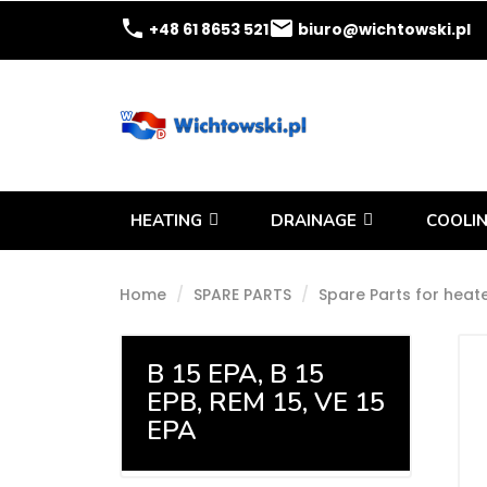
phone
email
+48 61 8653 521
biuro@wichtowski.pl
HEATING
DRAINAGE
COOLIN
Home
SPARE PARTS
Spare Parts for heat
B 15 EPA, B 15
EPB, REM 15, VE 15
EPA