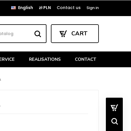
English
zł PLN
Contact us
Sign in
CART
ERVICE
REALISATIONS
CONTACT
A
A