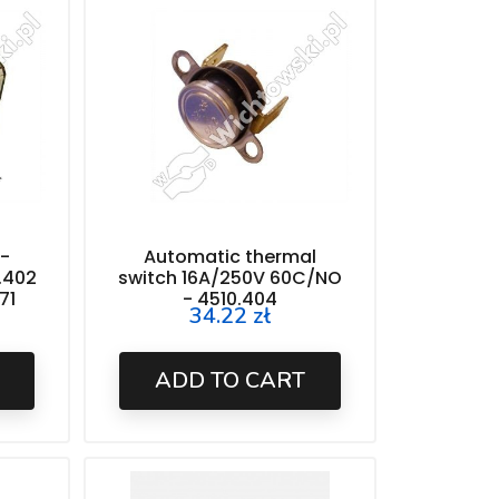
 -
Automatic thermal
.402
switch 16A/250V 60C/NO
71
- 4510.404
34.22 zł
Price
ADD TO CART