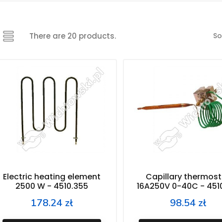
So
There are 20 products.
Electric heating element
Capillary thermost
2500 W - 4510.355
16A250V 0-40C - 451
178.24 zł
98.54 zł
Price
Price