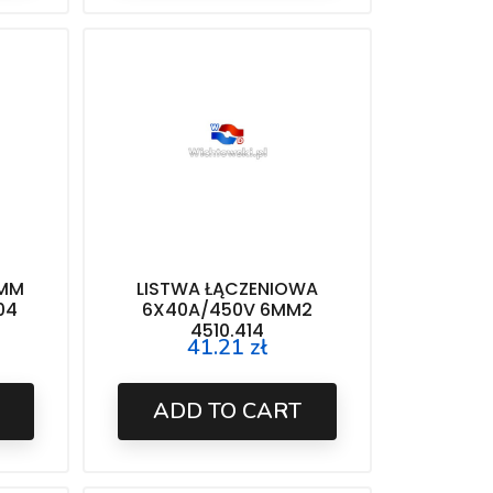
2MM
LISTWA ŁĄCZENIOWA
04
6X40A/450V 6MM2
4510.414
41.21 zł
Price
ADD TO CART