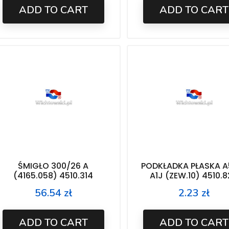
ADD TO CART
ADD TO CART
ŚMIGŁO 300/26 A
PODKŁADKA PŁASKA A5
(4165.058) 4510.314
A1J (ZEW.10) 4510.
56.54 zł
2.23 zł
Price
Price
ADD TO CART
ADD TO CART