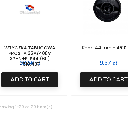
WTYCZKA TABLICOWA
Knob 44 mm - 4510.
PROSTA 32A/400V
3P+N+E IP44 (60)
92.56 zł
9.57 zł
Price
Price
4510.437
ADD TO CART
ADD TO CART
howing 1-20 of 20 item(s)