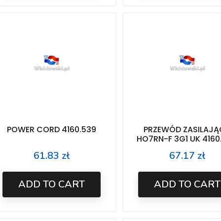
POWER CORD 4160.539
PRZEWÓD ZASILAJĄ
HO7RN-F 3G1 UK 4160
61.83 zł
67.17 zł
Price
Price
ADD TO CART
ADD TO CART