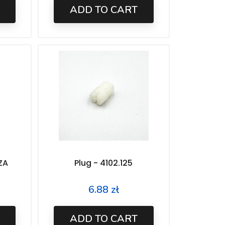
ADD TO CART
ZA
Plug - 4102.125
6.88 zł
Price
ADD TO CART