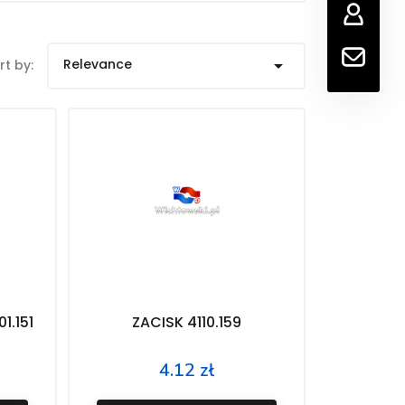
Relevance

rt by:
1.151
ZACISK 4110.159
4.12 zł
Price