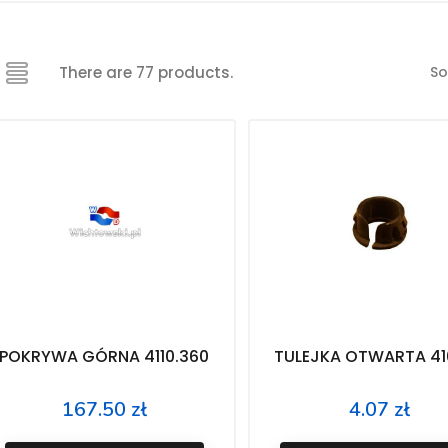
So
There are 77 products.
POKRYWA GÓRNA 4110.360
TULEJKA OTWARTA 410
167.50 zł
4.07 zł
Price
Price