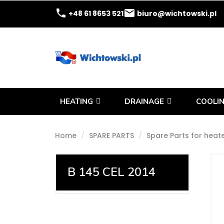
phone
email
+48 61 8653 521
biuro@wichtowski.pl
HEATING
DRAINAGE
COOLIN
Home
SPARE PARTS
Spare Parts for heat
B 145 CEL 2014