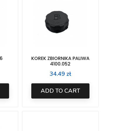
56
KOREK ZBIORNIKA PALIWA
4100.052
34.49 zł
Price
ADD TO CART