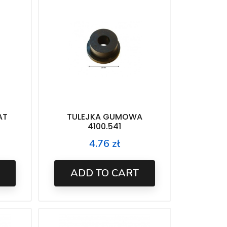
AT
TULEJKA GUMOWA
4100.541
4.76 zł
Price
ADD TO CART