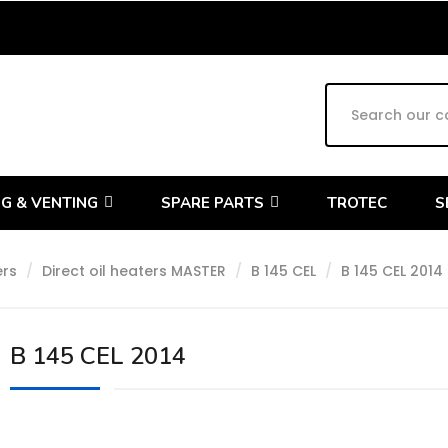
G & VENTING
SPARE PARTS
TROTEC
S
ers
Direct oil heaters MASTER
B 145 CEL
B 145 CEL 2014
B 145 CEL 2014