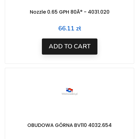
Nozzle 0.65 GPH 80Â° - 4031.020
66.11 zł
Price
ADD TO CART
OBUDOWA GÓRNA BV110 4032.654