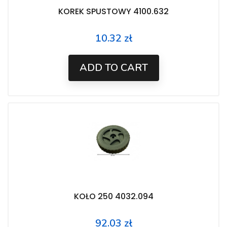
KOREK SPUSTOWY 4100.632
10.32 zł
Price
ADD TO CART
KOŁO 250 4032.094
92.03 zł
Price