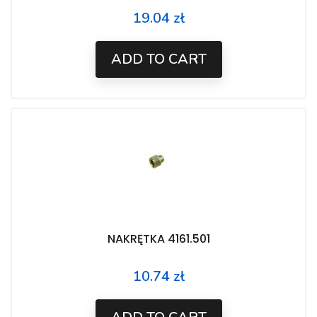
19.04 zł
Price
ADD TO CART
NAKRĘTKA 4161.501
10.74 zł
Price