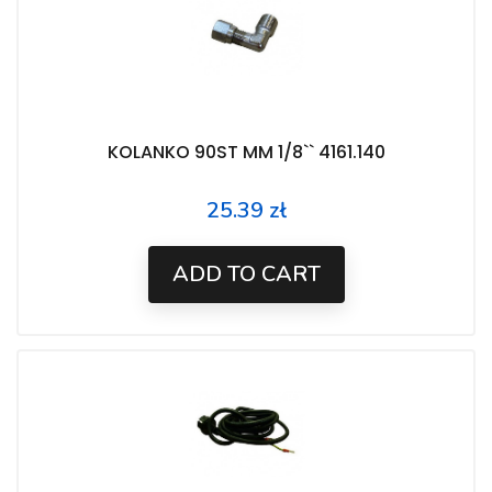
KOLANKO 90ST MM 1/8`` 4161.140
25.39 zł
Price
ADD TO CART