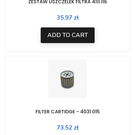
ZESTAW USZCZELEK FILTRA 4111.116
35.97 zł
Price
ADD TO CART
FILTER CARTIDGE - 4031.015
73.52 zł
Price