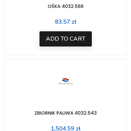
OŚKA 4032.566
83.57 zł
Price
ADD TO CART
ZBIORNIK PALIWA 4032.543
1,504.59 zł
Price