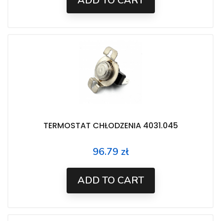
ADD TO CART
TERMOSTAT CHŁODZENIA 4031.045
96.79 zł
Price
ADD TO CART