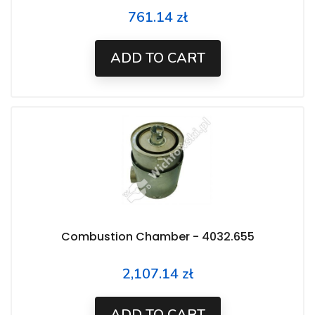
761.14 zł
Price
ADD TO CART
Combustion Chamber - 4032.655
2,107.14 zł
Price
ADD TO CART