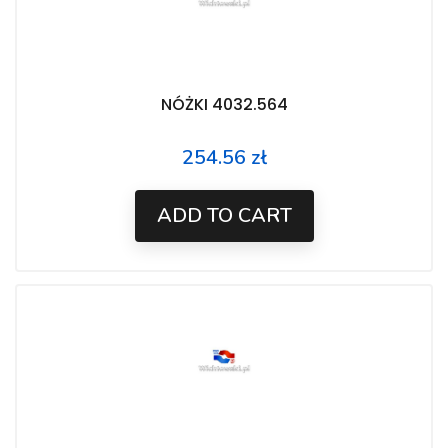
NÓŻKI 4032.564
254.56 zł
Price
ADD TO CART