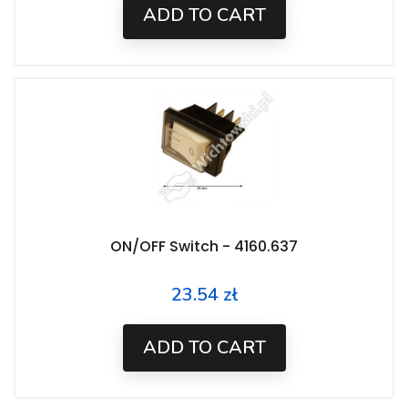
ADD TO CART
ON/OFF Switch - 4160.637
23.54 zł
Price
ADD TO CART