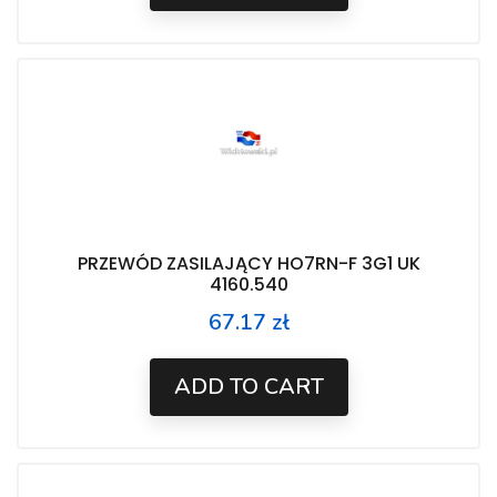
PRZEWÓD ZASILAJĄCY HO7RN-F 3G1 UK
4160.540
67.17 zł
Price
ADD TO CART