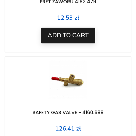
PRET ZAWORU 4162.479
12.53 zł
Price
ADD TO CART
SAFETY GAS VALVE - 4160.688
126.41 zł
Price