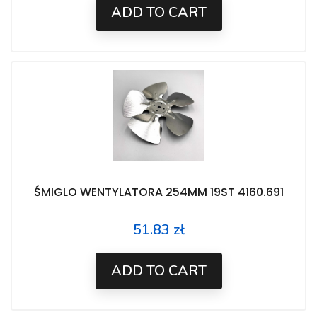
ADD TO CART
ŚMIGLO WENTYLATORA 254MM 19ST 4160.691
51.83 zł
Price
ADD TO CART