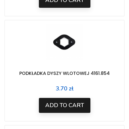
ADD TO CART
PODKŁADKA DYSZY WLOTOWEJ 4161.854
3.70 zł
Price
ADD TO CART