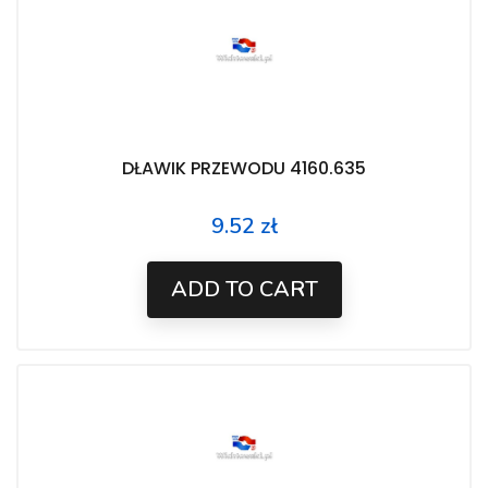
DŁAWIK PRZEWODU 4160.635
9.52 zł
Price
ADD TO CART