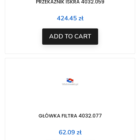
PRZEKAŹNIK ISKRA 4032.059
424.45 zł
Price
ADD TO CART
GŁÓWKA FILTRA 4032.077
62.09 zł
Price