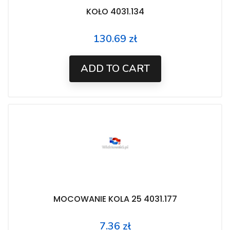
KOŁO 4031.134
130.69 zł
Price
ADD TO CART
MOCOWANIE KOLA 25 4031.177
7.36 zł
Price