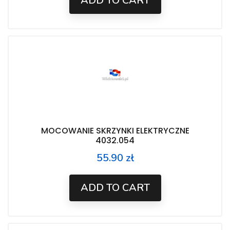
ADD TO CART
MOCOWANIE SKRZYNKI ELEKTRYCZNE
4032.054
55.90 zł
Price
ADD TO CART