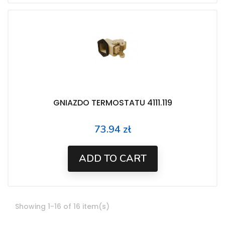
GNIAZDO TERMOSTATU 4111.119
73.94 zł
Price
ADD TO CART
Showing 1-16 of 16 item(s)